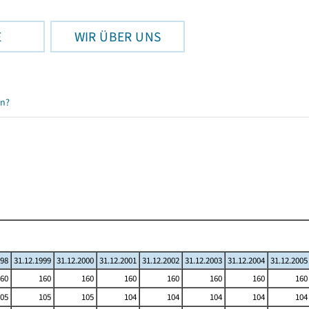
E
WIR ÜBER UNS
en?
998
31.12.1999
31.12.2000
31.12.2001
31.12.2002
31.12.2003
31.12.2004
31.12.2005
60
160
160
160
160
160
160
160
05
105
105
104
104
104
104
104