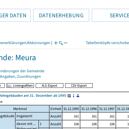
GER DATEN
DATENERHEBUNG
SERVIC
henerklärungen/Abkürzungen
|
Tabellenköpfe verschob
nde: Meura
änderungen der Gemeinde
 Angaben, Zuordnungen
Wohngebäuden am 31. Dezember ab 1995
me
Merkmal
Einheit
31.12.1995
31.12.1996
31.12.1997
31.12.1
gebäude
insgesamt
Anzahl
161
161
161
1
davon mit ...
1
Anzahl
106
106
106
1
Wohnung(en)