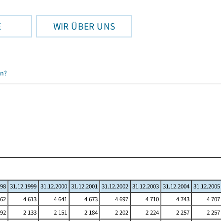
E
WIR ÜBER UNS
en?
998
31.12.1999
31.12.2000
31.12.2001
31.12.2002
31.12.2003
31.12.2004
31.12.2005
562
4 613
4 641
4 673
4 697
4 710
4 743
4 707
092
2 133
2 151
2 184
2 202
2 224
2 257
2 257