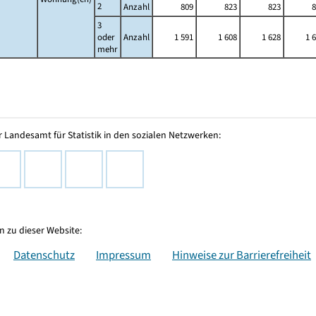
2
Anzahl
809
823
823
8
3
oder
Anzahl
1 591
1 608
1 628
1 
mehr
 Landesamt für Statistik in den sozialen Netzwerken:
 zu dieser Website:
Datenschutz
Impressum
Hinweise zur Barrierefreiheit