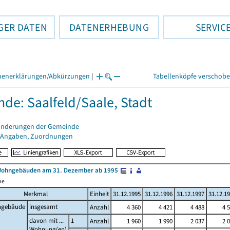
GER DATEN
DATENERHEBUNG
SERVIC
henerklärungen/Abkürzungen
|
Tabellenköpfe verschob
de: Saalfeld/Saale, Stadt
änderungen der Gemeinde
 Angaben, Zuordnungen
Wohngebäuden am 31. Dezember ab 1995
me
Merkmal
Einheit
31.12.1995
31.12.1996
31.12.1997
31.12.1
gebäude
insgesamt
Anzahl
4 360
4 421
4 488
4 
davon mit ...
1
Anzahl
1 960
1 990
2 037
2 
Wohnung(en)