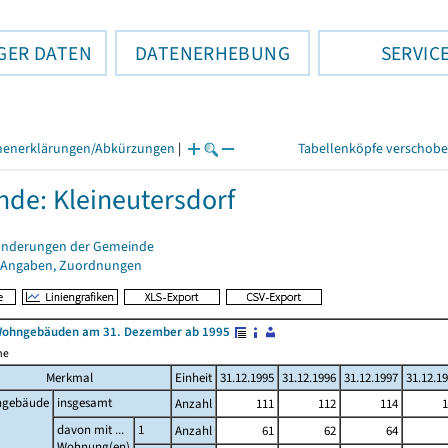
GER DATEN
DATENERHEBUNG
SERVIC
henerklärungen/Abkürzungen
|
Tabellenköpfe verschob
de: Kleineutersdorf
änderungen der Gemeinde
 Angaben, Zuordnungen
Wohngebäuden am 31. Dezember ab 1995
me
Merkmal
Einheit
31.12.1995
31.12.1996
31.12.1997
31.12.1
gebäude
insgesamt
Anzahl
111
112
114
1
davon mit ...
1
Anzahl
61
62
64
Wohnung(en)