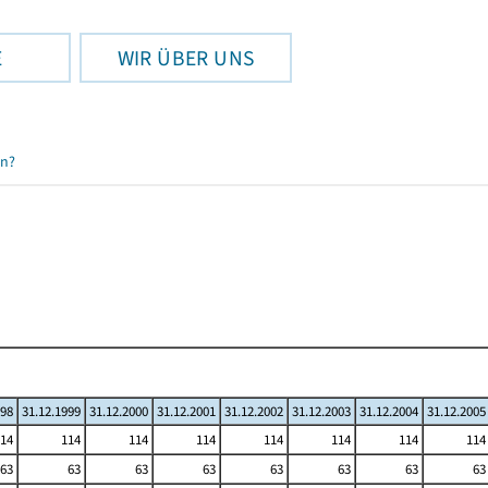
E
WIR ÜBER UNS
en?
998
31.12.1999
31.12.2000
31.12.2001
31.12.2002
31.12.2003
31.12.2004
31.12.2005
14
114
114
114
114
114
114
114
63
63
63
63
63
63
63
63