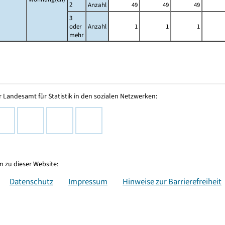
2
Anzahl
49
49
49
3
oder
Anzahl
1
1
1
mehr
 Landesamt für Statistik in den sozialen Netzwerken:
 zu dieser Website:
Datenschutz
Impressum
Hinweise zur Barrierefreiheit