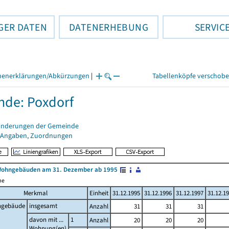
GER DATEN
DATENERHEBUNG
SERVIC
henerklärungen/Abkürzungen
|
Tabellenköpfe verschob
de: Poxdorf
änderungen der Gemeinde
 Angaben, Zuordnungen
Wohngebäuden am 31. Dezember ab 1995
me
Merkmal
Einheit
31.12.1995
31.12.1996
31.12.1997
31.12.1
gebäude
insgesamt
Anzahl
31
31
31
davon mit ...
1
Anzahl
20
20
20
Wohnung(en)