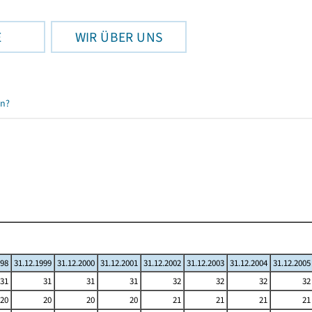
E
WIR ÜBER UNS
en?
998
31.12.1999
31.12.2000
31.12.2001
31.12.2002
31.12.2003
31.12.2004
31.12.2005
31
31
31
31
32
32
32
32
20
20
20
20
21
21
21
21