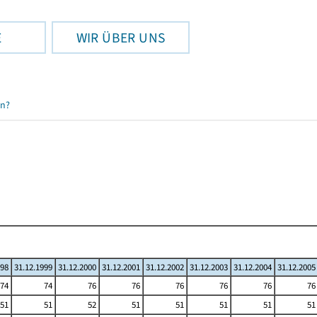
E
WIR ÜBER UNS
en?
998
31.12.1999
31.12.2000
31.12.2001
31.12.2002
31.12.2003
31.12.2004
31.12.2005
74
74
76
76
76
76
76
76
51
51
52
51
51
51
51
51