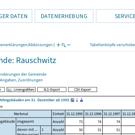
GER DATEN
DATENERHEBUNG
SERVIC
henerklärungen/Abkürzungen
|
Tabellenköpfe verschob
de: Rauschwitz
änderungen der Gemeinde
 Angaben, Zuordnungen
Wohngebäuden am 31. Dezember ab 1995
me
Merkmal
Einheit
31.12.1995
31.12.1996
31.12.1997
31.12.1
gebäude
insgesamt
Anzahl
73
74
74
davon mit ...
1
Anzahl
50
51
51
Wohnung(en)