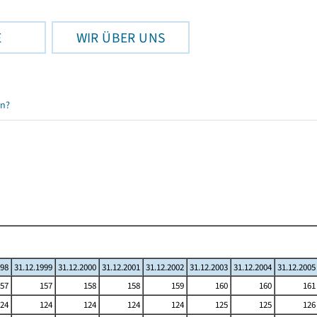
E
WIR ÜBER UNS
en?
998
31.12.1999
31.12.2000
31.12.2001
31.12.2002
31.12.2003
31.12.2004
31.12.2005
57
157
158
158
159
160
160
161
24
124
124
124
124
125
125
126