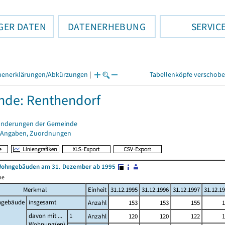
GER DATEN
DATENERHEBUNG
SERVIC
henerklärungen/Abkürzungen
|
Tabellenköpfe verschob
de: Renthendorf
änderungen der Gemeinde
 Angaben, Zuordnungen
Wohngebäuden am 31. Dezember ab 1995
me
Merkmal
Einheit
31.12.1995
31.12.1996
31.12.1997
31.12.1
gebäude
insgesamt
Anzahl
153
153
155
1
davon mit ...
1
Anzahl
120
120
122
1
Wohnung(en)