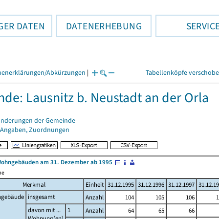
GER DATEN
DATENERHEBUNG
SERVIC
henerklärungen/Abkürzungen
|
Tabellenköpfe verschob
de: Lausnitz b. Neustadt an der Orla
änderungen der Gemeinde
 Angaben, Zuordnungen
Wohngebäuden am 31. Dezember ab 1995
me
Merkmal
Einheit
31.12.1995
31.12.1996
31.12.1997
31.12.1
gebäude
insgesamt
Anzahl
104
105
106
1
davon mit ...
1
Anzahl
64
65
66
Wohnung(en)