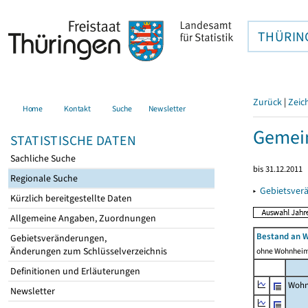
THÜRIN
Zurück
|
Zeic
Home
Kontakt
Suche
Newsletter
Gemein
STATISTISCHE DATEN
Sachliche Suche
bis 31.12.2011
Regionale Suche
▸
Gebietsver
Kürzlich bereitgestellte Daten
Allgemeine Angaben, Zuordnungen
Bestand an 
Gebietsveränderungen,
Änderungen zum Schlüsselverzeichnis
ohne Wohnhei
Definitionen und Erläuterungen
Wohn
Newsletter