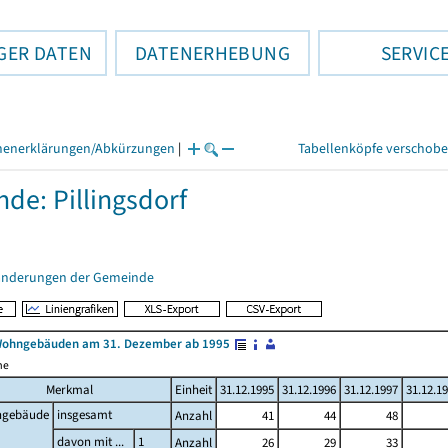
GER DATEN
DATENERHEBUNG
SERVIC
henerklärungen/Abkürzungen
|
Tabellenköpfe verschob
de: Pillingsdorf
änderungen der Gemeinde
Wohngebäuden am 31. Dezember ab 1995
me
Merkmal
Einheit
31.12.1995
31.12.1996
31.12.1997
31.12.1
gebäude
insgesamt
Anzahl
41
44
48
davon mit ...
1
Anzahl
26
29
33