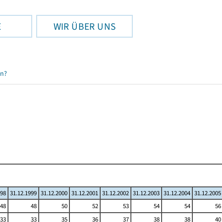
E
WIR ÜBER UNS
en?
998
31.12.1999
31.12.2000
31.12.2001
31.12.2002
31.12.2003
31.12.2004
31.12.2005
48
48
50
52
53
54
54
56
33
33
35
36
37
38
38
40