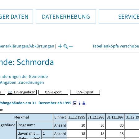
GER DATEN
DATENERHEBUNG
SERVIC
henerklärungen/Abkürzungen
|
Tabellenköpfe verschob
nde: Schmorda
änderungen der Gemeinde
 Angaben, Zuordnungen
Wohngebäuden am 31. Dezember ab 1995
me
Merkmal
Einheit
31.12.1995
31.12.1996
31.12.1997
31.12.1
gebäude
insgesamt
Anzahl
30
30
30
davon mit ...
1
Anzahl
18
18
18
Wohnung(en)