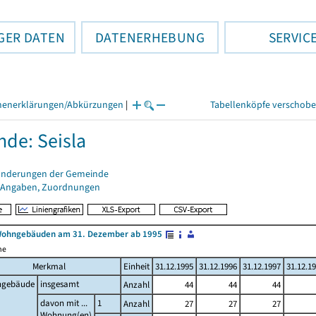
GER DATEN
DATENERHEBUNG
SERVIC
henerklärungen/Abkürzungen
|
Tabellenköpfe verschob
de: Seisla
änderungen der Gemeinde
 Angaben, Zuordnungen
Wohngebäuden am 31. Dezember ab 1995
me
Merkmal
Einheit
31.12.1995
31.12.1996
31.12.1997
31.12.1
gebäude
insgesamt
Anzahl
44
44
44
davon mit ...
1
Anzahl
27
27
27
Wohnung(en)