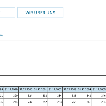
E
WIR ÜBER UNS
en?
998
31.12.1999
31.12.2000
31.12.2001
31.12.2002
31.12.2003
31.12.2004
31.12.2005
11
320
324
333
334
336
343
346
36
244
247
252
253
255
261
264