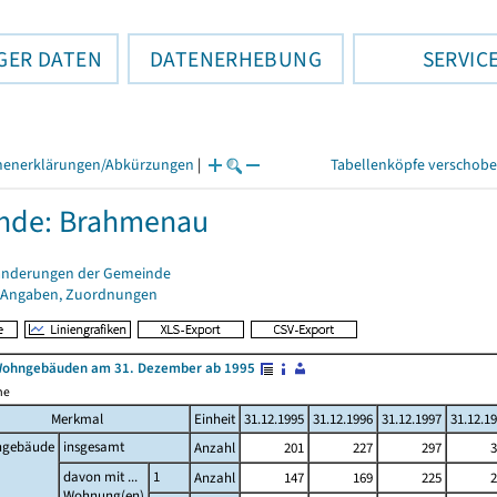
GER DATEN
DATENERHEBUNG
SERVIC
henerklärungen/Abkürzungen
|
Tabellenköpfe verschob
nde: Brahmenau
änderungen der Gemeinde
 Angaben, Zuordnungen
Wohngebäuden am 31. Dezember ab 1995
me
Merkmal
Einheit
31.12.1995
31.12.1996
31.12.1997
31.12.1
gebäude
insgesamt
Anzahl
201
227
297
3
davon mit ...
1
Anzahl
147
169
225
2
Wohnung(en)