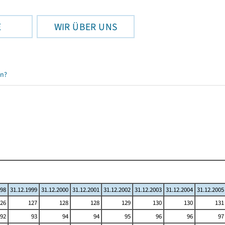
E
WIR ÜBER UNS
en?
998
31.12.1999
31.12.2000
31.12.2001
31.12.2002
31.12.2003
31.12.2004
31.12.2005
26
127
128
128
129
130
130
131
92
93
94
94
95
96
96
97