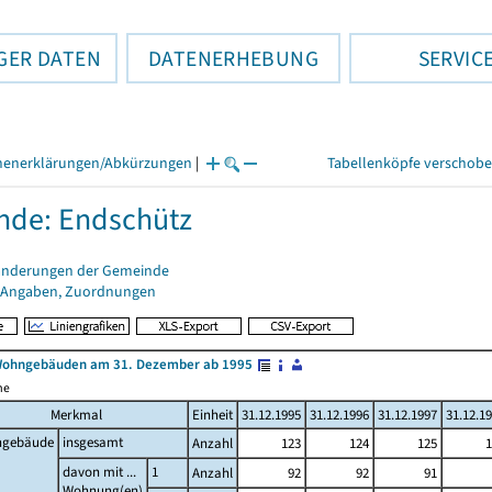
GER DATEN
DATENERHEBUNG
SERVIC
henerklärungen/Abkürzungen
|
Tabellenköpfe verschob
nde: Endschütz
änderungen der Gemeinde
 Angaben, Zuordnungen
Wohngebäuden am 31. Dezember ab 1995
me
Merkmal
Einheit
31.12.1995
31.12.1996
31.12.1997
31.12.1
gebäude
insgesamt
Anzahl
123
124
125
1
davon mit ...
1
Anzahl
92
92
91
Wohnung(en)