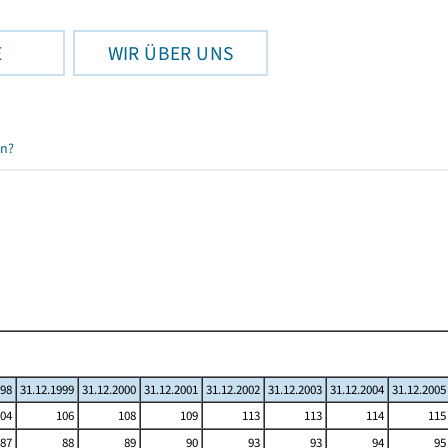
E
WIR ÜBER UNS
en?
998
31.12.1999
31.12.2000
31.12.2001
31.12.2002
31.12.2003
31.12.2004
31.12.2005
04
106
108
109
113
113
114
115
87
88
89
90
93
93
94
95