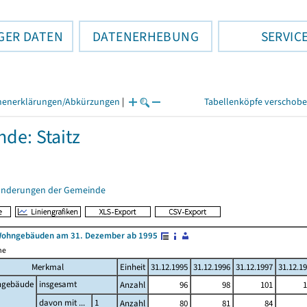
GER DATEN
DATENERHEBUNG
SERVIC
henerklärungen/Abkürzungen
|
Tabellenköpfe verschob
de: Staitz
änderungen der Gemeinde
Wohngebäuden am 31. Dezember ab 1995
me
Merkmal
Einheit
31.12.1995
31.12.1996
31.12.1997
31.12.1
gebäude
insgesamt
Anzahl
96
98
101
1
davon mit ...
1
Anzahl
80
81
84