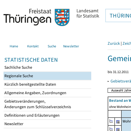
THÜRIN
Zurück
|
Zeic
Home
Kontakt
Suche
Newsletter
Gemein
STATISTISCHE DATEN
Sachliche Suche
bis 31.12.2011
Regionale Suche
▸
Gebietsver
Kürzlich bereitgestellte Daten
Allgemeine Angaben, Zuordnungen
Bestand an 
Gebietsveränderungen,
Änderungen zum Schlüsselverzeichnis
ohne Wohnhei
Definitionen und Erläuterungen
Wohn
Newsletter