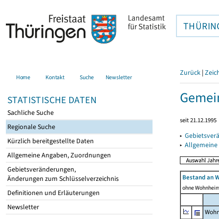
THÜRIN
Zurück
|
Zeic
Home
Kontakt
Suche
Newsletter
Gemein
STATISTISCHE DATEN
Sachliche Suche
seit 21.12.1995
Regionale Suche
▸
Gebietsver
Kürzlich bereitgestellte Daten
▸
Allgemeine
Allgemeine Angaben, Zuordnungen
Gebietsveränderungen,
Bestand an 
Änderungen zum Schlüsselverzeichnis
ohne Wohnhei
Definitionen und Erläuterungen
Newsletter
Wohn