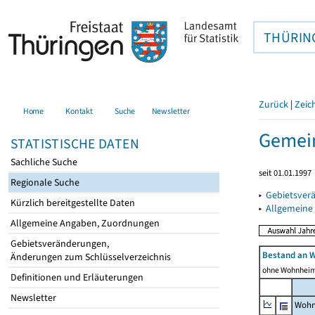
THÜRIN
Zurück
|
Zeic
Home
Kontakt
Suche
Newsletter
Gemein
STATISTISCHE DATEN
Sachliche Suche
seit 01.01.1997
Regionale Suche
▸
Gebietsver
Kürzlich bereitgestellte Daten
▸
Allgemeine
Allgemeine Angaben, Zuordnungen
Gebietsveränderungen,
Bestand an 
Änderungen zum Schlüsselverzeichnis
ohne Wohnhei
Definitionen und Erläuterungen
Newsletter
Wohn