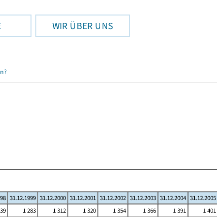
E
WIR ÜBER UNS
en?
998
31.12.1999
31.12.2000
31.12.2001
31.12.2002
31.12.2003
31.12.2004
31.12.2005
239
1 283
1 312
1 320
1 354
1 366
1 391
1 401