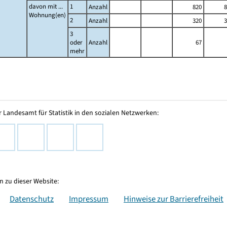
davon mit ...
1
Anzahl
820
8
Wohnung(en)
2
Anzahl
320
3
3
oder
Anzahl
67
mehr
 Landesamt für Statistik in den sozialen Netzwerken:
 zu dieser Website:
Datenschutz
Impressum
Hinweise zur Barrierefreiheit