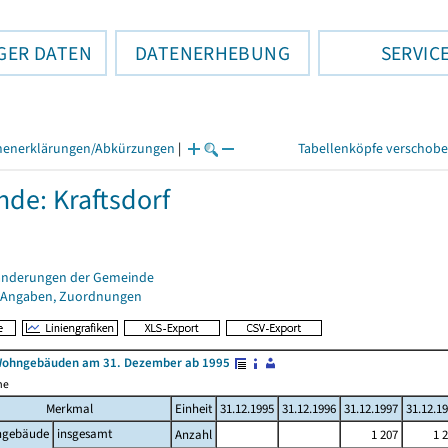
GER DATEN
DATENERHEBUNG
SERVIC
henerklärungen/Abkürzungen
|
Tabellenköpfe verschob
de: Kraftsdorf
änderungen der Gemeinde
 Angaben, Zuordnungen
Wohngebäuden am 31. Dezember ab 1995
me
Merkmal
Einheit
31.12.1995
31.12.1996
31.12.1997
31.12.1
gebäude
insgesamt
Anzahl
1 207
1 