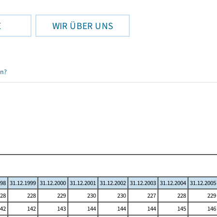
E
WIR ÜBER UNS
en?
998
31.12.1999
31.12.2000
31.12.2001
31.12.2002
31.12.2003
31.12.2004
31.12.2005
28
228
229
230
230
227
228
229
42
142
143
144
144
144
145
146