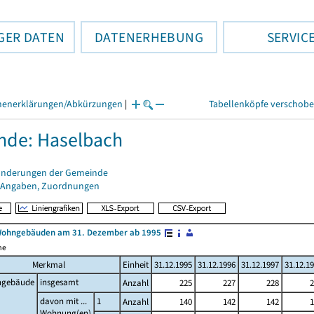
GER DATEN
DATENERHEBUNG
SERVIC
henerklärungen/Abkürzungen
|
Tabellenköpfe verschob
nde: Haselbach
änderungen der Gemeinde
 Angaben, Zuordnungen
Wohngebäuden am 31. Dezember ab 1995
me
Merkmal
Einheit
31.12.1995
31.12.1996
31.12.1997
31.12.1
gebäude
insgesamt
Anzahl
225
227
228
2
davon mit ...
1
Anzahl
140
142
142
1
Wohnung(en)