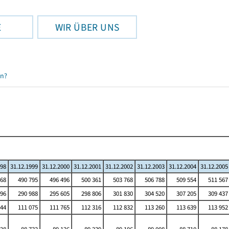
E
WIR ÜBER UNS
en?
998
31.12.1999
31.12.2000
31.12.2001
31.12.2002
31.12.2003
31.12.2004
31.12.2005
68
490 795
496 496
500 361
503 768
506 788
509 554
511 567
96
290 988
295 605
298 806
301 830
304 520
307 205
309 437
44
111 075
111 765
112 316
112 832
113 260
113 639
113 952