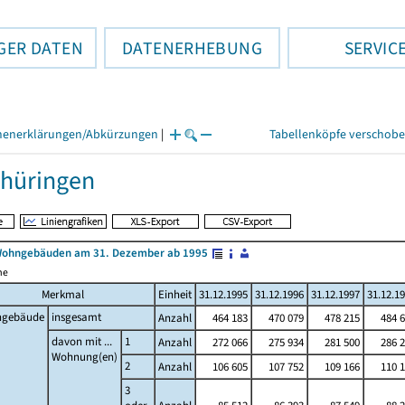
GER DATEN
DATENERHEBUNG
SERVIC
henerklärungen/Abkürzungen
|
Tabellenköpfe verschob
hüringen
Wohngebäuden am 31. Dezember ab 1995
me
Merkmal
Einheit
31.12.1995
31.12.1996
31.12.1997
31.12.1
gebäude
insgesamt
Anzahl
464 183
470 079
478 215
484 6
davon mit ...
1
Anzahl
272 066
275 934
281 500
286 2
Wohnung(en)
2
Anzahl
106 605
107 752
109 166
110 1
3