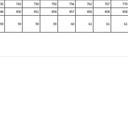
35
743
750
750
756
762
767
770
46
450
451
454
457
456
458
458
59
59
59
59
60
61
61
61