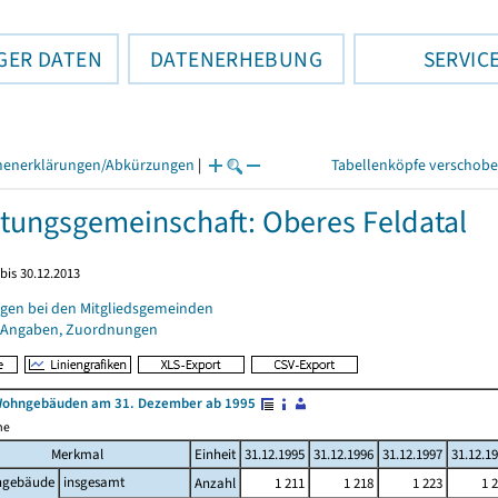
GER DATEN
DATENERHEBUNG
SERVIC
henerklärungen/Abkürzungen
|
Tabellenköpfe verschob
tungsgemeinschaft: Oberes Feldatal
bis 30.12.2013
gen bei den Mitgliedsgemeinden
 Angaben, Zuordnungen
Wohngebäuden am 31. Dezember ab 1995
me
Merkmal
Einheit
31.12.1995
31.12.1996
31.12.1997
31.12.1
gebäude
insgesamt
Anzahl
1 211
1 218
1 223
1 