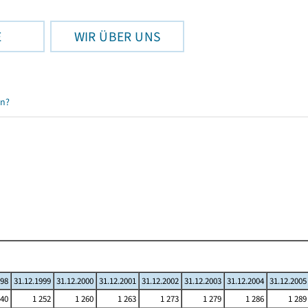
E
WIR ÜBER UNS
en?
998
31.12.1999
31.12.2000
31.12.2001
31.12.2002
31.12.2003
31.12.2004
31.12.2005
240
1 252
1 260
1 263
1 273
1 279
1 286
1 289