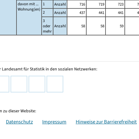
davon mit ...
1
Anzahl
716
719
723
7
Wohnung(en)
2
Anzahl
437
441
441
4
3
oder
Anzahl
58
58
59
mehr
 Landesamt für Statistik in den sozialen Netzwerken:
 zu dieser Website:
Datenschutz
Impressum
Hinweise zur Barrierefreiheit