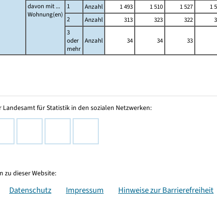
davon mit ...
1
Anzahl
1 493
1 510
1 527
1 
Wohnung(en)
2
Anzahl
313
323
322
3
3
oder
Anzahl
34
34
33
mehr
 Landesamt für Statistik in den sozialen Netzwerken:
 zu dieser Website:
Datenschutz
Impressum
Hinweise zur Barrierefreiheit