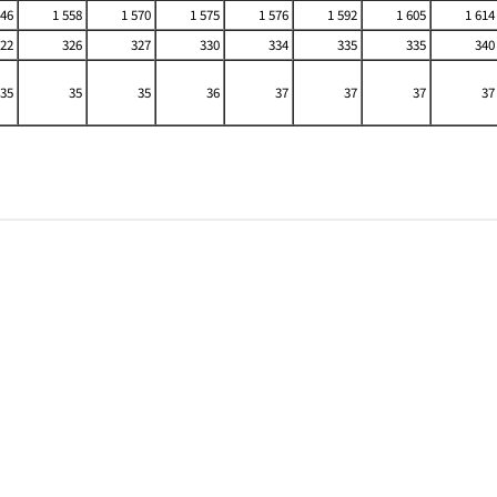
546
1 558
1 570
1 575
1 576
1 592
1 605
1 614
22
326
327
330
334
335
335
340
35
35
35
36
37
37
37
37