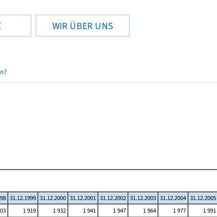
E
WIR ÜBER UNS
en?
998
31.12.1999
31.12.2000
31.12.2001
31.12.2002
31.12.2003
31.12.2004
31.12.2005
903
1 919
1 932
1 941
1 947
1 964
1 977
1 991