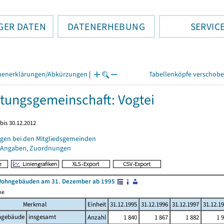
GER DATEN
DATENERHEBUNG
SERVIC
henerklärungen/Abkürzungen
|
Tabellenköpfe verschob
tungsgemeinschaft: Vogtei
bis 30.12.2012
gen bei den Mitgliedsgemeinden
 Angaben, Zuordnungen
Wohngebäuden am 31. Dezember ab 1995
me
Merkmal
Einheit
31.12.1995
31.12.1996
31.12.1997
31.12.1
gebäude
insgesamt
Anzahl
1 840
1 867
1 882
1 