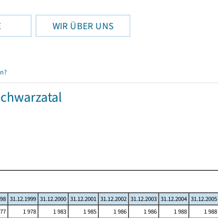
E
WIR ÜBER UNS
en?
chwarzatal
998
31.12.1999
31.12.2000
31.12.2001
31.12.2002
31.12.2003
31.12.2004
31.12.2005
977
1 978
1 983
1 985
1 986
1 986
1 988
1 988