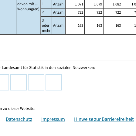
davon mit ...
1
Anzahl
1 071
1 079
1 082
1 
Wohnung(en)
2
Anzahl
722
722
722
7
3
oder
Anzahl
163
163
163
1
mehr
 Landesamt für Statistik in den sozialen Netzwerken:
 zu dieser Website:
Datenschutz
Impressum
Hinweise zur Barrierefreiheit