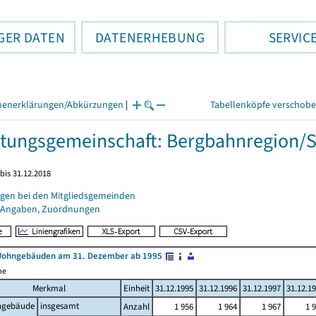
GER DATEN
DATENERHEBUNG
SERVIC
henerklärungen/Abkürzungen
|
Tabellenköpfe verschob
tungsgemeinschaft: Bergbahnregion/S
bis 31.12.2018
gen bei den Mitgliedsgemeinden
 Angaben, Zuordnungen
Wohngebäuden am 31. Dezember ab 1995
me
Merkmal
Einheit
31.12.1995
31.12.1996
31.12.1997
31.12.1
gebäude
insgesamt
Anzahl
1 956
1 964
1 967
1 