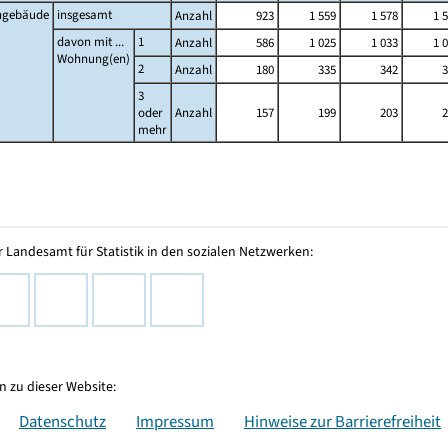
gebäude
insgesamt
Anzahl
923
1 559
1 578
1 
davon mit ...
1
Anzahl
586
1 025
1 033
1 
Wohnung(en)
2
Anzahl
180
335
342
3
3
oder
Anzahl
157
199
203
2
mehr
 Landesamt für Statistik in den sozialen Netzwerken:
 zu dieser Website:
Datenschutz
Impressum
Hinweise zur Barrierefreiheit