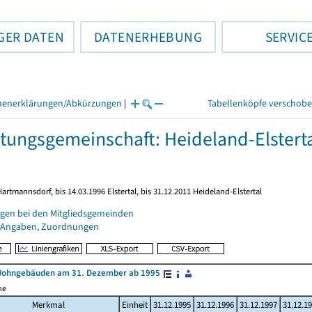
GER DATEN
DATENERHEBUNG
SERVIC
henerklärungen/Abkürzungen
|
Tabellenköpfe verschob
tungsgemeinschaft: Heideland-Elstert
Hartmannsdorf, bis 14.03.1996 Elstertal, bis 31.12.2011 Heideland-Elstertal
gen bei den Mitgliedsgemeinden
 Angaben, Zuordnungen
Wohngebäuden am 31. Dezember ab 1995
me
Merkmal
Einheit
31.12.1995
31.12.1996
31.12.1997
31.12.1