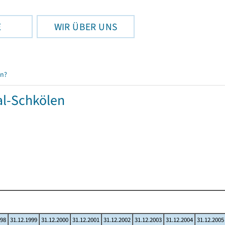
E
WIR ÜBER UNS
en?
al-Schkölen
998
31.12.1999
31.12.2000
31.12.2001
31.12.2002
31.12.2003
31.12.2004
31.12.2005