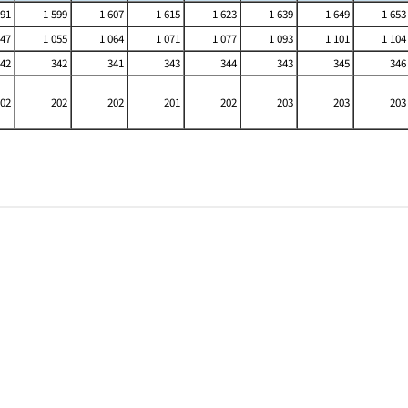
591
1 599
1 607
1 615
1 623
1 639
1 649
1 653
047
1 055
1 064
1 071
1 077
1 093
1 101
1 104
42
342
341
343
344
343
345
346
02
202
202
201
202
203
203
203