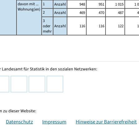
davon mit ...
1
Anzahl
948
951
1 015
1 
Wohnung(en)
2
Anzahl
469
470
487
4
3
oder
Anzahl
116
116
122
1
mehr
 Landesamt für Statistik in den sozialen Netzwerken:
 zu dieser Website:
Datenschutz
Impressum
Hinweise zur Barrierefreiheit