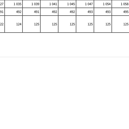
027
1 035
1 039
1 041
1 045
1 047
1 054
1 058
91
492
491
492
492
493
493
495
22
124
125
125
125
125
125
125