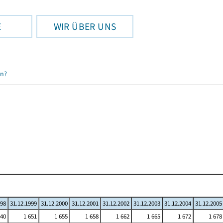
E
WIR ÜBER UNS
en?
998
31.12.1999
31.12.2000
31.12.2001
31.12.2002
31.12.2003
31.12.2004
31.12.2005
640
1 651
1 655
1 658
1 662
1 665
1 672
1 678