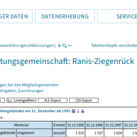
GER DATEN
DATENERHEBUNG
SERVIC
henerklärungen/Abkürzungen
|
Tabellenköpfe verschob
tungsgemeinschaft: Ranis-Ziegenrück
gen bei den Mitgliedsgemeinden
 Angaben, Zuordnungen
Wohngebäuden am 31. Dezember ab 1995
me
Merkmal
Einheit
31.12.1995
31.12.1996
31.12.1997
31.12.1
gebäude
insgesamt
Anzahl
1 533
1 537
1 624
1 