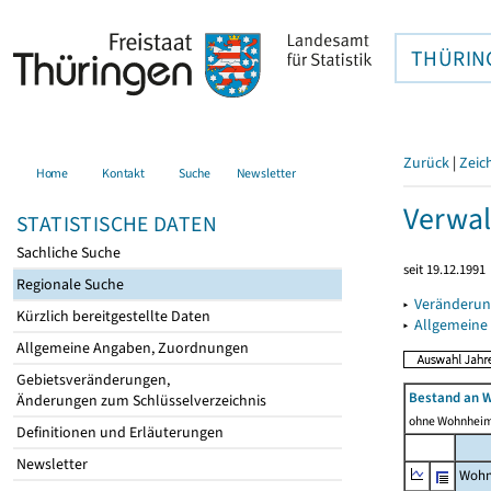
THÜRIN
Zurück
|
Zeic
Home
Kontakt
Suche
Newsletter
Verwal
STATISTISCHE DATEN
Sachliche Suche
seit 19.12.1991
Regionale Suche
▸
Veränderun
Kürzlich bereitgestellte Daten
▸
Allgemeine
Allgemeine Angaben, Zuordnungen
Gebietsveränderungen,
Bestand an 
Änderungen zum Schlüsselverzeichnis
ohne Wohnhei
Definitionen und Erläuterungen
Newsletter
Wohn