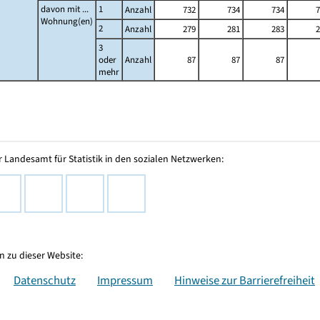
davon mit ...
1
Anzahl
732
734
734
7
Wohnung(en)
2
Anzahl
279
281
283
2
3
oder
Anzahl
87
87
87
mehr
 Landesamt für Statistik in den sozialen Netzwerken:
 zu dieser Website:
Datenschutz
Impressum
Hinweise zur Barrierefreiheit