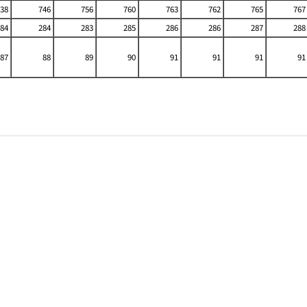
38
746
756
760
763
762
765
767
84
284
283
285
286
286
287
288
87
88
89
90
91
91
91
91