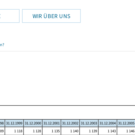
E
WIR ÜBER UNS
en?
998
31.12.1999
31.12.2000
31.12.2001
31.12.2002
31.12.2003
31.12.2004
31.12.2005
109
1 118
1 128
1 135
1 140
1 139
1 143
1 146