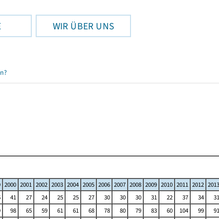
E
WIR ÜBER UNS
en?
9
2000
2001
2002
2003
2004
2005
2006
2007
2008
2009
2010
2011
2012
201
6
41
27
24
25
25
27
30
30
30
31
22
37
34
3
9
98
65
59
61
61
68
78
80
79
83
60
104
99
9