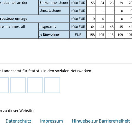
indeanteil an der
Einkommensteuer
1000 EUR
55
34
26
29
2
Umsatzsteuer
1000 EUR
-
-
-
0
rbesteuerumlage
1000 EUR
0
0
-
0
ereinnahmekraft
insgesamt
1000 EUR
64
43
48
45
4
je Einwohner
EUR
158
105
115
109
10
 Landesamt für Statistik in den sozialen Netzwerken:
 zu dieser Website:
Datenschutz
Impressum
Hinweise zur Barrierefreiheit