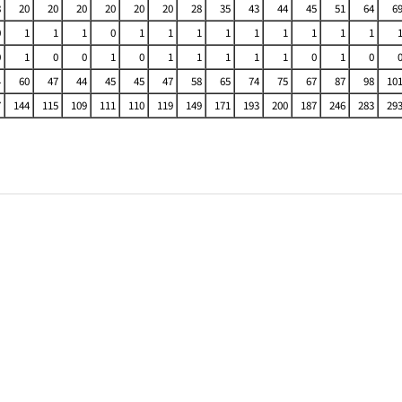
8
20
20
20
20
20
20
28
35
43
44
45
51
64
6
0
1
1
1
0
1
1
1
1
1
1
1
1
1
0
1
0
0
1
0
1
1
1
1
1
0
1
0
4
60
47
44
45
45
47
58
65
74
75
67
87
98
10
7
144
115
109
111
110
119
149
171
193
200
187
246
283
29