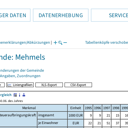
GER DATEN
DATENERHEBUNG
SERVIC
henerklärungen/Abkürzungen
|
Tabellenköpfe verschob
nde: Mehmels
änderungen der Gemeinde
 Angaben, Zuordnungen
rgleich
0.06. des Jahres
Merkmal
Einheit
1995
1996
1997
1998
199
teueraufbringungskraft
insgesamt
1000 EUR
9
9
21
15
1
je Einwohner
EUR
22
21
51
37
3