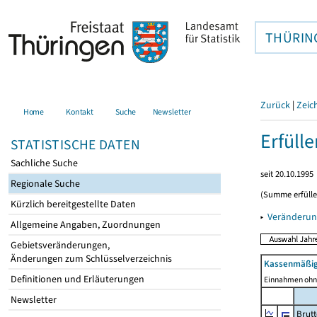
THÜRIN
Zurück
|
Zeic
Home
Kontakt
Suche
Newsletter
Erfüll
STATISTISCHE DATEN
Sachliche Suche
seit 20.10.1995
Regionale Suche
(Summe erfüll
Kürzlich bereitgestellte Daten
▸
Veränderun
Allgemeine Angaben, Zuordnungen
Gebietsveränderungen,
Änderungen zum Schlüsselverzeichnis
Kassenmäßig
Definitionen und Erläuterungen
Einnahmen ohne
Newsletter
Brut