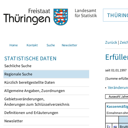
THÜRIN
Zurück
|
Zeic
Home
Kontakt
Suche
Newsletter
Erfüll
STATISTISCHE DATEN
Sachliche Suche
seit 01.01.1997
Regionale Suche
(Summe erfüll
Kürzlich bereitgestellte Daten
▸
Veränderun
Allgemeine Angaben, Zuordnungen
Gebietsveränderungen,
Änderungen zum Schlüsselverzeichnis
Kassenmäßig
Definitionen und Erläuterungen
Einnahmen ohne
Newsletter
Brut