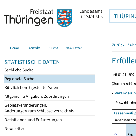
THÜRIN
Zurück
|
Zeic
Home
Kontakt
Suche
Newsletter
Erfüll
STATISTISCHE DATEN
Sachliche Suche
seit 01.01.1997
Regionale Suche
(Summe erfüll
Kürzlich bereitgestellte Daten
▸
Veränderun
Allgemeine Angaben, Zuordnungen
Gebietsveränderungen,
Änderungen zum Schlüsselverzeichnis
Kassenmäßig
Definitionen und Erläuterungen
Einnahmen ohne
Newsletter
Brut