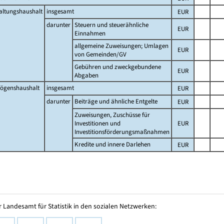
altungshaushalt
insgesamt
EUR
darunter
Steuern und steuerähnliche
EUR
Einnahmen
allgemeine Zuweisungen; Umlagen
EUR
von Gemeinden/GV
Gebühren und zweckgebundene
EUR
Abgaben
ögenshaushalt
insgesamt
EUR
darunter
Beiträge und ähnliche Entgelte
EUR
Zuweisungen, Zuschüsse für
Investitionen und
EUR
Investitionsförderungsmaßnahmen
Kredite und innere Darlehen
EUR
 Landesamt für Statistik in den sozialen Netzwerken: