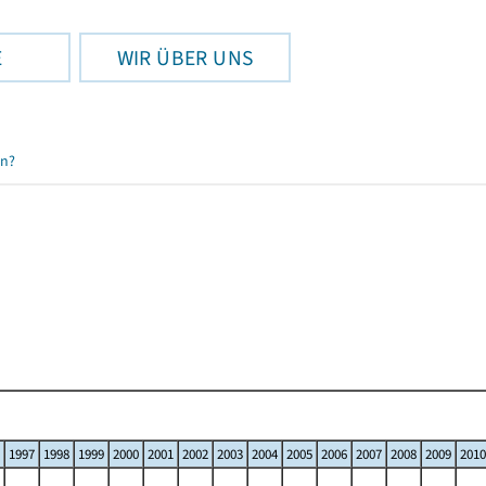
E
WIR ÜBER UNS
en?
1997
1998
1999
2000
2001
2002
2003
2004
2005
2006
2007
2008
2009
2010