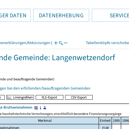
GER DATEN
DATENERHEBUNG
SERVIC
henerklärungen/Abkürzungen
|
Tabellenköpfe verschob
ende Gemeinde: Langenwetzendorf
ende und beauftragende Gemeinden)
gen bei den erfüllenden/beauftragenden Gemeinden
e Bruttoeinnahmen
 haushaltstechnische Verrechnungen; einschließlich besondere Finanzierungsvorgänge
Merkmal
Einheit
1995
1996
toeinnahmen
EUR