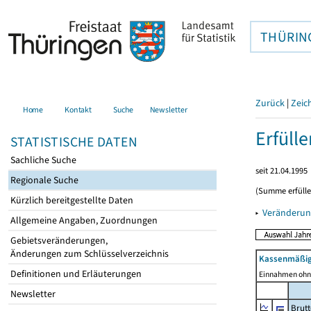
THÜRIN
Zurück
|
Zeic
Home
Kontakt
Suche
Newsletter
Erfüll
STATISTISCHE DATEN
Sachliche Suche
seit 21.04.1995
Regionale Suche
(Summe erfüll
Kürzlich bereitgestellte Daten
▸
Veränderun
Allgemeine Angaben, Zuordnungen
Gebietsveränderungen,
Änderungen zum Schlüsselverzeichnis
Kassenmäßig
Definitionen und Erläuterungen
Einnahmen ohne
Newsletter
Brut