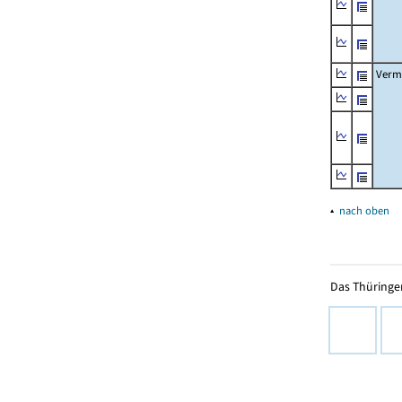
Verm
▴
nach oben
Das Thüringer