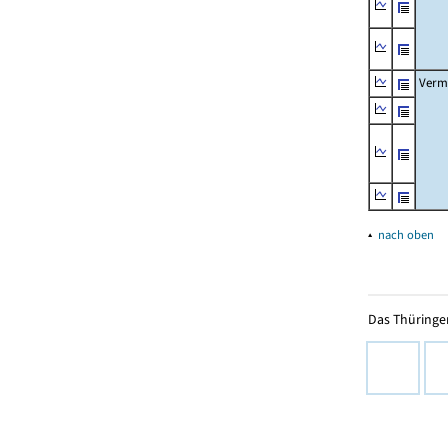
Verm
▴
nach oben
Das Thüringer