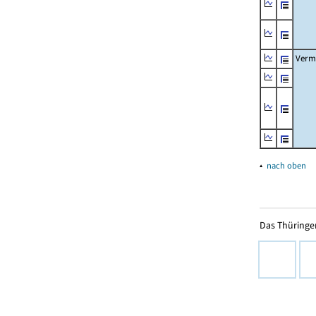
Verm
▴
nach oben
Das Thüringer