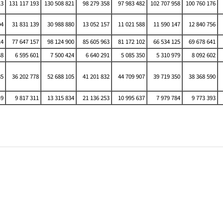
13
131 117 193
130 508 821
98 279 358
97 983 482
102 707 958
100 760 176
04
31 831 139
30 988 880
13 052 157
11 021 588
11 590 147
12 840 756
14
77 647 157
98 124 900
85 605 963
81 172 102
66 534 125
69 678 641
38
6 595 601
7 500 424
6 640 291
5 085 350
5 310 979
8 092 602
85
36 202 778
52 688 105
41 201 832
44 709 907
39 719 350
38 368 590
49
9 817 311
13 315 834
21 136 253
10 995 637
7 979 784
9 773 393