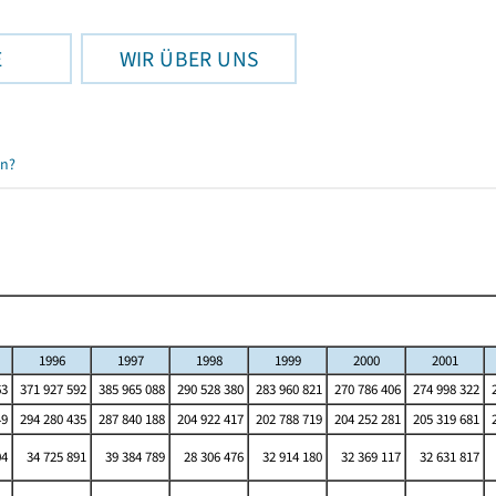
E
WIR ÜBER UNS
en?
1996
1997
1998
1999
2000
2001
63
371 927 592
385 965 088
290 528 380
283 960 821
270 786 406
274 998 322
2
49
294 280 435
287 840 188
204 922 417
202 788 719
204 252 281
205 319 681
2
04
34 725 891
39 384 789
28 306 476
32 914 180
32 369 117
32 631 817