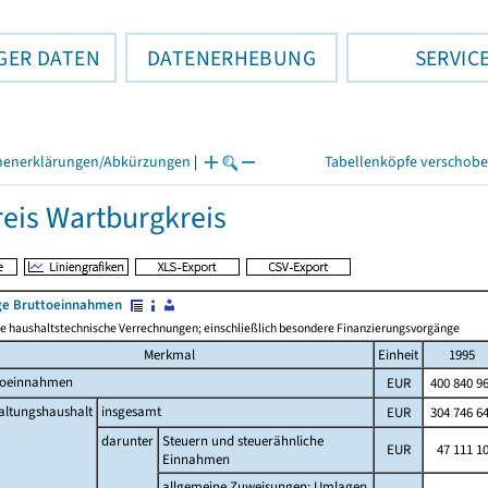
GER DATEN
DATENERHEBUNG
SERVIC
henerklärungen/Abkürzungen
|
Tabellenköpfe verschob
eis Wartburgkreis
e Bruttoeinnahmen
 haushaltstechnische Verrechnungen; einschließlich besondere Finanzierungsvorgänge
Merkmal
Einheit
1995
toeinnahmen
EUR
400 840 9
altungshaushalt
insgesamt
EUR
304 746 6
darunter
Steuern und steuerähnliche
EUR
47 111 1
Einnahmen
allgemeine Zuweisungen; Umlagen