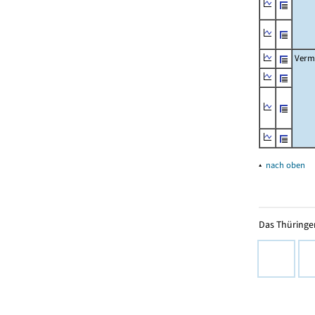
Verm
▴
nach oben
Das Thüringer