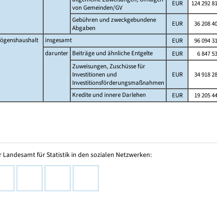
EUR
124 292 8
von Gemeinden/GV
Gebühren und zweckgebundene
EUR
36 208 4
Abgaben
ögenshaushalt
insgesamt
EUR
96 094 3
darunter
Beiträge und ähnliche Entgelte
EUR
6 847 5
Zuweisungen, Zuschüsse für
Investitionen und
EUR
34 918 2
Investitionsförderungsmaßnahmen
Kredite und innere Darlehen
EUR
19 205 4
 Landesamt für Statistik in den sozialen Netzwerken: