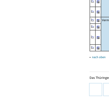
Verm
▴
nach oben
Das Thüringer