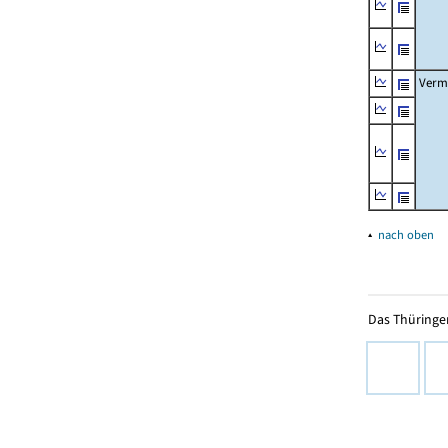
Verm
▴
nach oben
Das Thüringer