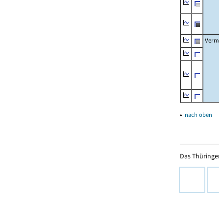
Verm
▴
nach oben
Das Thüringer