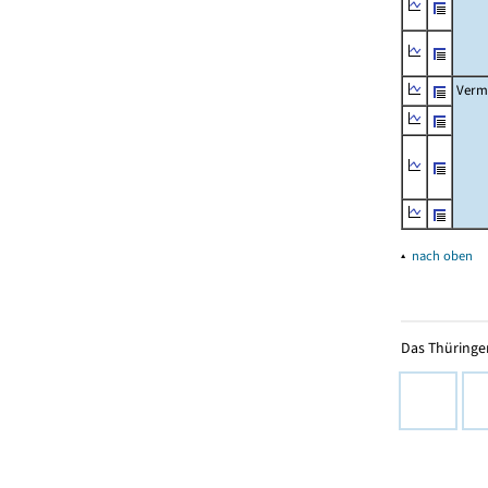
Verm
▴
nach oben
Das Thüringer