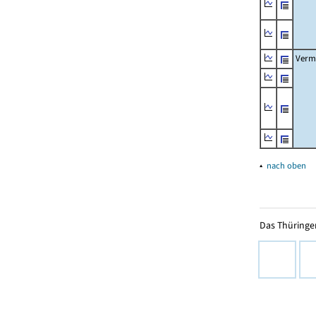
Verm
▴
nach oben
Das Thüringer