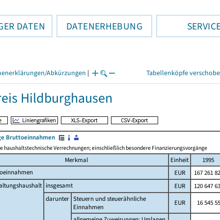
GER DATEN
DATENERHEBUNG
SERVIC
henerklärungen/Abkürzungen
|
Tabellenköpfe verschob
eis Hildburghausen
e Bruttoeinnahmen
 haushaltstechnische Verrechnungen; einschließlich besondere Finanzierungsvorgänge
Merkmal
Einheit
1995
toeinnahmen
EUR
167 261 8
altungshaushalt
insgesamt
EUR
120 647 6
darunter
Steuern und steuerähnliche
EUR
16 545 5
Einnahmen
allgemeine Zuweisungen; Umlagen