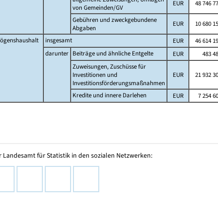
EUR
48 746 7
von Gemeinden/GV
Gebühren und zweckgebundene
EUR
10 680 1
Abgaben
ögenshaushalt
insgesamt
EUR
46 614 1
darunter
Beiträge und ähnliche Entgelte
EUR
483 4
Zuweisungen, Zuschüsse für
Investitionen und
EUR
21 932 3
Investitionsförderungsmaßnahmen
Kredite und innere Darlehen
EUR
7 254 6
 Landesamt für Statistik in den sozialen Netzwerken: