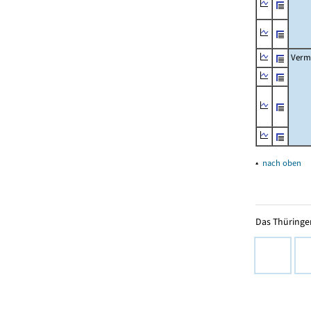
Verm
▴
nach oben
Das Thüringer