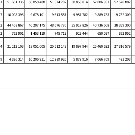
71
51 661 335
50 858 488
51 374 282
50 858 814
52 006 931
52 570 882
57
10 008 395
9 678 101
9 613 587
9 987 782
9 889 753
9 752 309
92
44 468 867
40 207 175
48 676 776
35 917 826
40 736 608
38 839 300
82
762 901
1 453 119
745 713
929 444
650 037
862 952
04
21 212 103
18 051 005
25 512 143
19 897 944
25 460 622
27 816 579
09
4 826 314
10 206 911
12 989 926
5 879 916
7 066 769
493 203