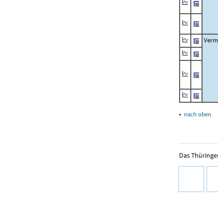
Verm
▴
nach oben
Das Thüringer