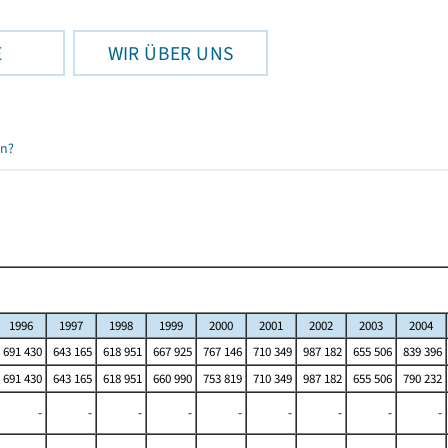
E
WIR ÜBER UNS
en?
1996
1997
1998
1999
2000
2001
2002
2003
2004
691 430
643 165
618 951
667 925
767 146
710 349
987 182
655 506
839 396
691 430
643 165
618 951
660 990
753 819
710 349
987 182
655 506
790 232
-
-
-
-
-
-
-
-
-