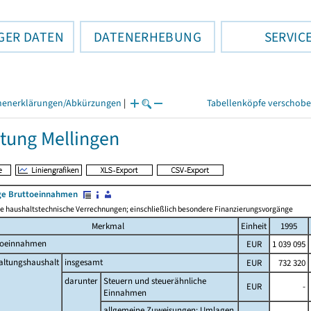
GER DATEN
DATENERHEBUNG
SERVIC
henerklärungen/Abkürzungen
|
Tabellenköpfe verschob
tung Mellingen
e Bruttoeinnahmen
 haushaltstechnische Verrechnungen; einschließlich besondere Finanzierungsvorgänge
Merkmal
Einheit
1995
toeinnahmen
EUR
1 039 095
altungshaushalt
insgesamt
EUR
732 320
darunter
Steuern und steuerähnliche
EUR
-
Einnahmen
allgemeine Zuweisungen; Umlagen