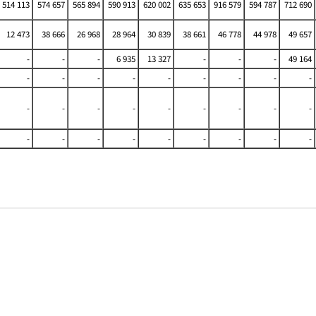
514 113
574 657
565 894
590 913
620 002
635 653
916 579
594 787
712 690
12 473
38 666
26 968
28 964
30 839
38 661
46 778
44 978
49 657
-
-
-
6 935
13 327
-
-
-
49 164
-
-
-
-
-
-
-
-
-
-
-
-
-
-
-
-
-
-
-
-
-
-
-
-
-
-
-