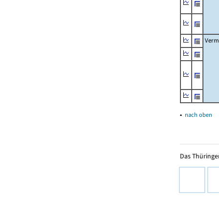
Verm
▴
nach oben
Das Thüringer