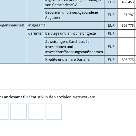
EUR
498 453
von Gemeinden/GV
Gebühren und zweckgebundene
EUR
37 797
Abgaben
ögenshaushalt
insgesamt
EUR
306 775
darunter
Beiträge und ähnliche Entgelte
EUR
-
Zuweisungen, Zuschüsse für
Investitionen und
EUR
-
Investitionsförderungsmaßnahmen
Kredite und innere Darlehen
EUR
306 775
 Landesamt für Statistik in den sozialen Netzwerken: