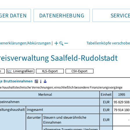
GER DATEN
DATENERHEBUNG
SERVIC
henerklärungen/Abkürzungen
|
Tabellenköpfe verschob
eisverwaltung Saalfeld-Rudolstadt
e Bruttoeinnahmen
 haushaltstechnische Verrechnungen; einschließlich besondere Finanzierungsvorgänge
Merkmal
Einheit
1995
toeinnahmen
EUR
95 829 508
altungshaushalt
insgesamt
EUR
79 914 180
darunter
Steuern und steuerähnliche
EUR
-
Einnahmen
allgemeine Zuweisungen; Umlagen