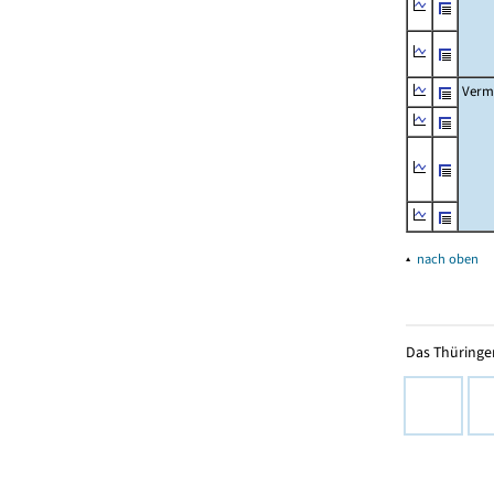
Verm
▴
nach oben
Das Thüringer