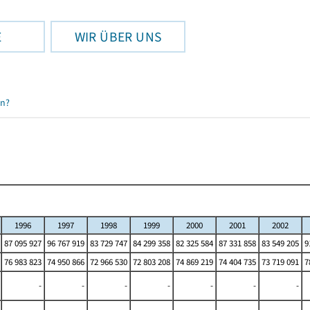
E
WIR ÜBER UNS
en?
1996
1997
1998
1999
2000
2001
2002
87 095 927
96 767 919
83 729 747
84 299 358
82 325 584
87 331 858
83 549 205
9
76 983 823
74 950 866
72 966 530
72 803 208
74 869 219
74 404 735
73 719 091
7
-
-
-
-
-
-
-