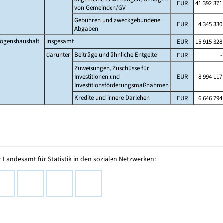
EUR
41 392 371
von Gemeinden/GV
Gebühren und zweckgebundene
EUR
4 345 330
Abgaben
ögenshaushalt
insgesamt
EUR
15 915 328
darunter
Beiträge und ähnliche Entgelte
EUR
-
Zuweisungen, Zuschüsse für
Investitionen und
EUR
8 994 117
Investitionsförderungsmaßnahmen
Kredite und innere Darlehen
EUR
6 646 794
 Landesamt für Statistik in den sozialen Netzwerken: