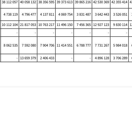
38 112 057
40 058 132
38 356 595
39 373 613
39 865 216
42 530 369
42 355 414
4
4 738 119
4 796 477
4 137 811
4 069 754
3 831 487
3 642 443
3 526 051
10 112 104
21 817 053
10 763 217
11 496 150
7 456 365
12 927 123
9 830 114
1
-
-
-
-
-
-
-
8 062 535
7 592 080
7 904 706
11 414 551
6 788 777
7 731 267
5 984 018
-
13 659 379
2 406 433
-
-
4 896 128
3 706 289