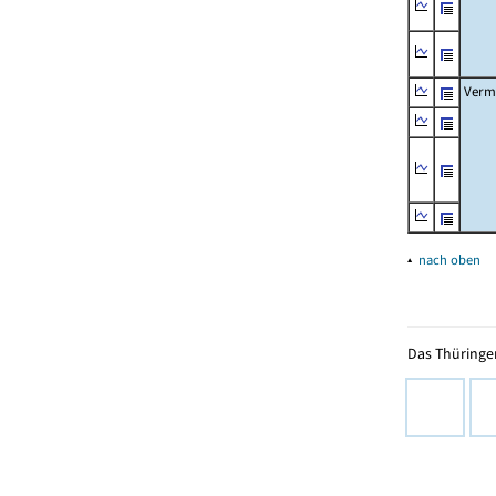
Verm
▴
nach oben
Das Thüringer