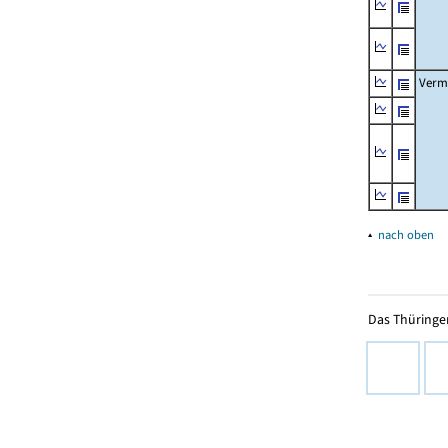
Verm
▴
nach oben
Das Thüringer