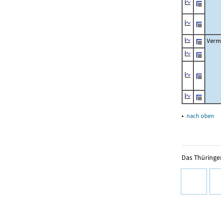
Verm
▴
nach oben
Das Thüringer