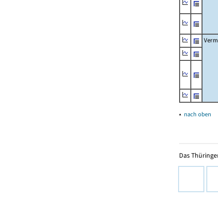
Verm
▴
nach oben
Das Thüringer