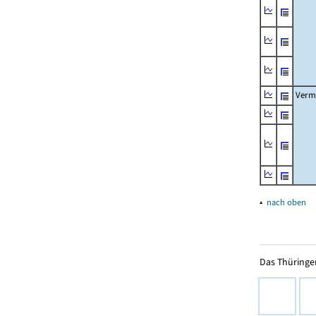
Verm
▴
nach oben
Das Thüringer