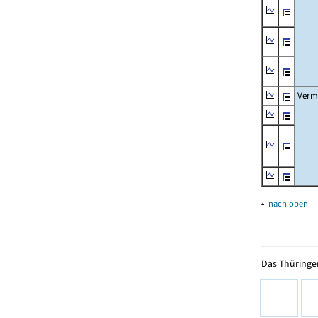
Verm
▴
nach oben
Das Thüringer